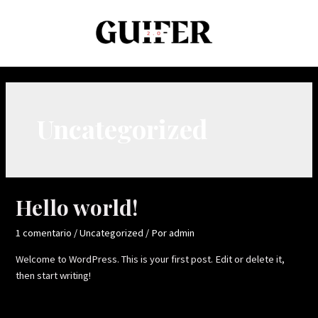
Ir
al
contenido
Uncategorized
Hello world!
1 comentario
/
Uncategorized
/ Por
admin
Welcome to WordPress. This is your first post. Edit or delete it,
then start writing!